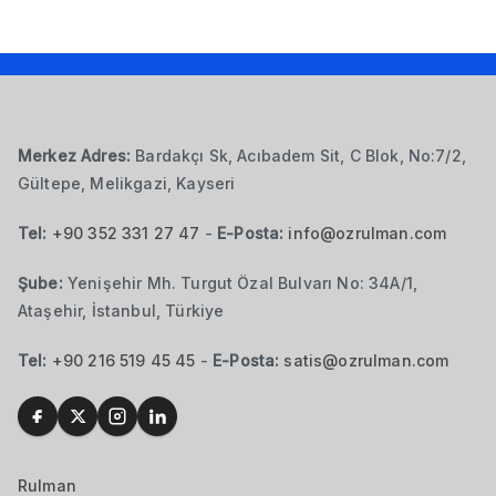
Merkez Adres:
Bardakçı Sk, Acıbadem Sit, C Blok, No:7/2,
Gültepe, Melikgazi, Kayseri
Tel:
+90 352 331 27 47
-
E-Posta:
info@ozrulman.com
Şube:
Yenişehir Mh. Turgut Özal Bulvarı No: 34A/1,
Ataşehir, İstanbul, Türkiye
Tel:
+90 216 519 45 45
-
E-Posta:
satis@ozrulman.com
Rulman