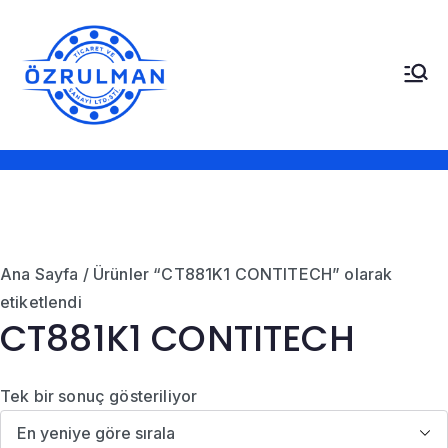
İçeriğe
geç
Öz Rulman Ticaret ve
Güç Aktarım Ürünleri,
Rulmanlar, Kayışlar,
Sanayi LTD. STI.
Sızdırmazlık Elemanları,
Bantlar
Ana Sayfa
/ Ürünler “CT881K1 CONTITECH” olarak
etiketlendi
CT881K1 CONTITECH
Tek bir sonuç gösteriliyor