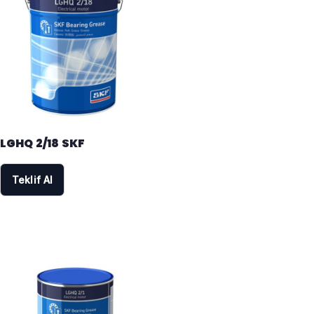
d
ı
LGHQ 2/18 SKF
Teklif Al