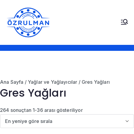
İçeriğe
geç
Öz Rulman Ticaret ve
Güç Aktarım Ürünleri,
Rulmanlar, Kayışlar,
Sanayi LTD. STI.
Sızdırmazlık Elemanları,
Bantlar
Ana Sayfa
/
Yağlar ve Yağlayıcılar
/ Gres Yağları
Gres Yağları
E
264 sonuçtan 1-36 arası gösteriliyor
n
y