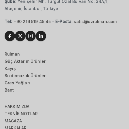
Şube:
Yenişehir Mh. Turgut Özal Bulvarı No: 34A/1,
Ataşehir, İstanbul, Türkiye
Tel:
+90 216 519 45 45
-
E-Posta:
satis@ozrulman.com
Rulman
Güç Aktarım Ürünleri
Kayış
Sızdırmazlık Ürünleri
Gres Yağları
Bant
HAKKIMIZDA
TEKNİK NOTLAR
MAĞAZA
MARKALAR