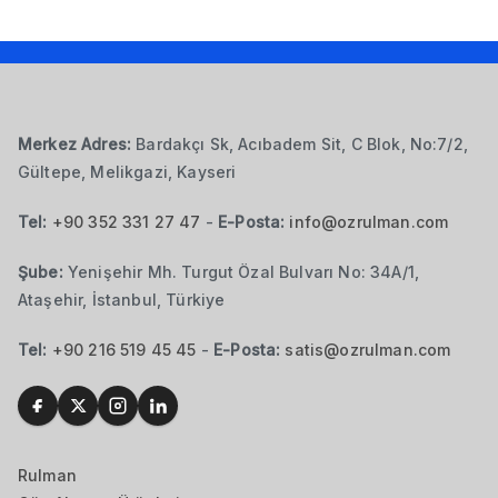
Merkez Adres:
Bardakçı Sk, Acıbadem Sit, C Blok, No:7/2,
Gültepe, Melikgazi, Kayseri
Tel:
+90 352 331 27 47
-
E-Posta:
info@ozrulman.com
Şube:
Yenişehir Mh. Turgut Özal Bulvarı No: 34A/1,
Ataşehir, İstanbul, Türkiye
Tel:
+90 216 519 45 45
-
E-Posta:
satis@ozrulman.com
Rulman