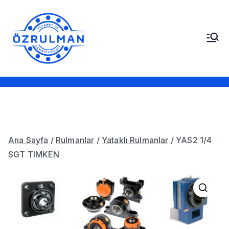
İçeriğe
geç
Öz Rulman Ticaret ve
Güç Aktarım Ürünleri,
Rulmanlar, Kayışlar,
Sanayi LTD. STI.
Sızdırmazlık Elemanları,
Bantlar
Ana Sayfa
/
Rulmanlar
/
Yataklı Rulmanlar
/ YAS2 1/4
SGT TIMKEN
🔍