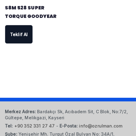
S8M 528 SUPER
TORQUE GOODYEAR
Teklif Al
Merkez Adres:
Bardakçı Sk, Acıbadem Sit, C Blok, No:7/2,
Gültepe, Melikgazi, Kayseri
Tel:
+90 352 331 27 47
-
E-Posta:
info@ozrulman.com
Şube:
Yenişehir Mh. Turgut Özal Bulvarı No: 34A/1,