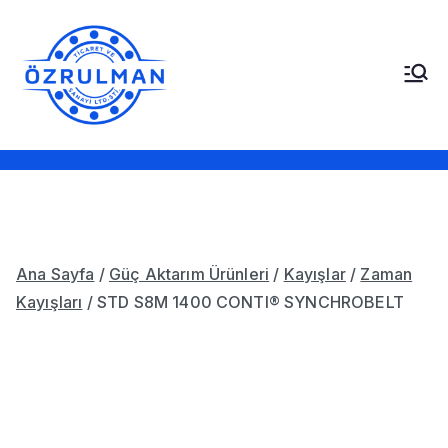
İçeriğe
geç
Öz Rulman Ticaret ve
Güç Aktarım Ürünleri,
Rulmanlar, Kayışlar,
Sanayi LTD. STI.
Sızdırmazlık Elemanları,
Bantlar
Ana Sayfa
/
Güç Aktarım Ürünleri
/
Kayışlar
/
Zaman
Kayışları
/ STD S8M 1400 CONTI® SYNCHROBELT