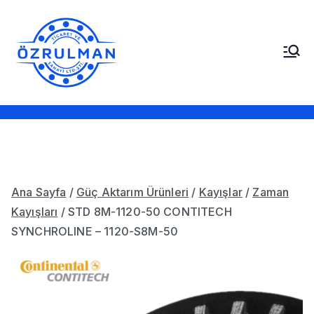
İçeriğe
geç
Öz Rulman Ticaret ve
Güç Aktarım Ürünleri,
Rulmanlar, Kayışlar,
Sanayi LTD. STI.
Sızdırmazlık Elemanları,
Bantlar
Ana Sayfa
/
Güç Aktarım Ürünleri
/
Kayışlar
/
Zaman
Kayışları
/ STD 8M-1120-50 CONTITECH
SYNCHROLINE – 1120-S8M-50