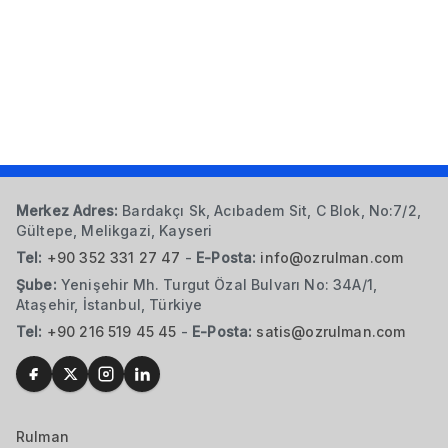
Merkez Adres:
Bardakçı Sk, Acıbadem Sit, C Blok, No:7/2,
Gültepe, Melikgazi, Kayseri
Tel:
+90 352 331 27 47
-
E-Posta:
info@ozrulman.com
Şube:
Yenişehir Mh. Turgut Özal Bulvarı No: 34A/1,
Ataşehir, İstanbul, Türkiye
Tel:
+90 216 519 45 45
-
E-Posta:
satis@ozrulman.com
Rulman