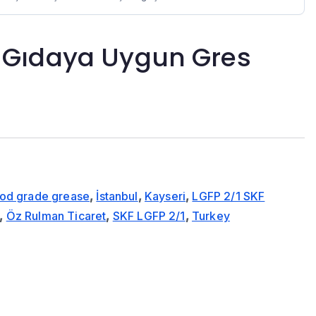
F Gıdaya Uygun Gres
ood grade grease
,
İstanbul
,
Kayseri
,
LGFP 2/1 SKF
,
Öz Rulman Ticaret
,
SKF LGFP 2/1
,
Turkey