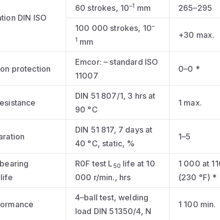
–1
60 strokes, 10
mm
265–295
tion DIN ISO
–
100 000 strokes, 10
+30 max.
1
mm
Emcor: – standard ISO
on protection
0–0 *
11007
DIN 51 807/1, 3 hrs at
esistance
1 max.
90 °C
DIN 51 817, 7 days at
aration
1–5
40 °C, static, %
 bearing
R0F test L
life at 10
1 000 at 1
50
life
000 r/min., hrs
(230 °F) *
4–ball test, welding
formance
1 100 min.
load DIN 51350/4, N