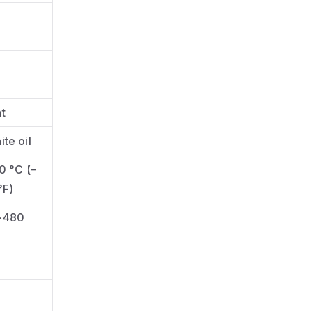
t
te oil
0 °C (–
°F)
>480