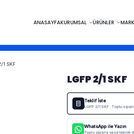
ANASAYFA
KURUMSAL
ÜRÜNLER
MARK
i LTD. STI.
 Kayışlar, Sızdırmazlık Elemanları, Bantlar
2/1 SKF
LGFP 2/1 SKF
Teklif İste
LGFP 2/1 SKF · Toplu sipari
WhatsApp ile Yazın
Toplu sipariş veya teknik d