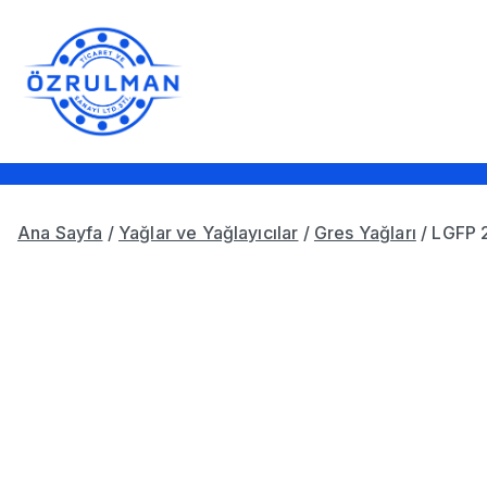
İçeriğe
geç
Öz Rulman Ticaret ve Sanay
Güç Aktarım Ürünleri, Rulmanlar,
Ana Sayfa
/
Yağlar ve Yağlayıcılar
/
Gres Yağları
/ LGFP 