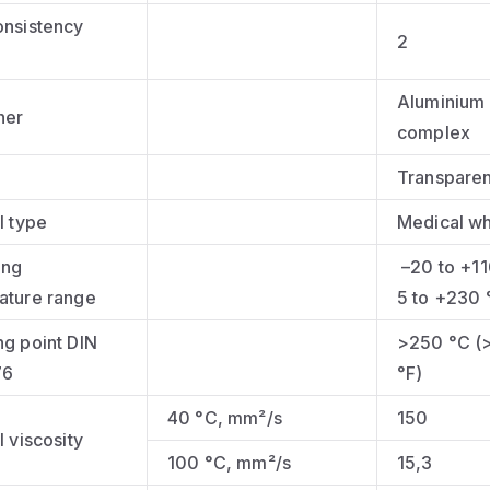
onsistency
2
Aluminium
ner
complex
Transparen
l type
Medical whi
ing
–20 to +11
ature range
5 to +230 
g point DIN
>250 °C (
76
°F)
40 °C, mm²/s
150
l viscosity
100 °C, mm²/s
15,3