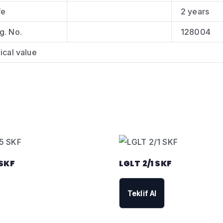
fe
2 years
g. No.
128004
ical value
 SKF
LGLT 2/1 SKF
Teklif Al