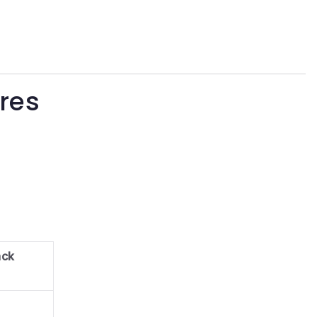
res
ack