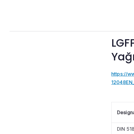
LGF
Yağı
https://
12048EN_
Design
DIN 51