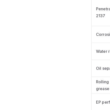
Penetra
2137
Corrosi
Water r
Oil sep
Rolling
grease 
EP per