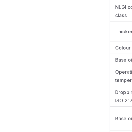
NLGI c
class
Thicke
Colour
Base oi
Operat
temper
Droppin
ISO 21
Base oi