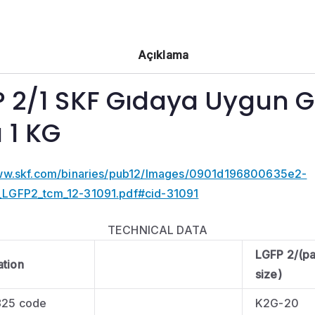
Açıklama
P 2/1 SKF Gıdaya Uygun G
 1 KG
www.skf.com/binaries/pub12/Images/0901d196800635e2-
LGFP2_tcm_12-31091.pdf#cid-31091
TECHNICAL DATA
LGFP 2/(p
ation
size)
825 code
K2G-20