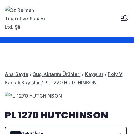
İçeriğe
geç
Öz Rulman Ticaret ve
Güç Aktarım Ürünleri,
Rulmanlar, Kayışlar,
Sanayi LTD. STI.
Sızdırmazlık Elemanları,
Bantlar
Ana Sayfa
/
Güç Aktarım Ürünleri
/
Kayışlar
/
Poly V
Kanallı Kayışlar
/ PL 1270 HUTCHINSON
PL 1270 HUTCHINSON
Teklif İste