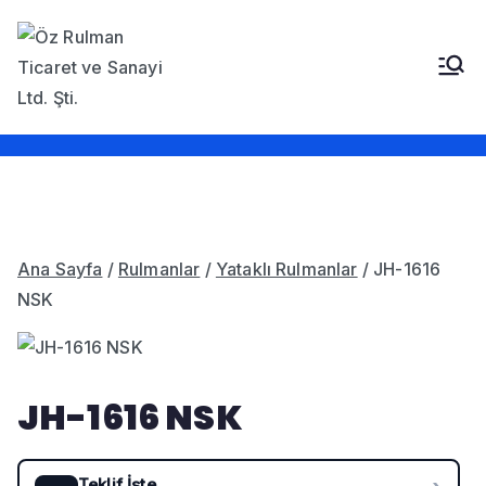
İçeriğe
geç
Öz Rulman Ticaret ve
Güç Aktarım Ürünleri,
Rulmanlar, Kayışlar,
Sanayi LTD. STI.
Sızdırmazlık Elemanları,
Bantlar
Ana Sayfa
/
Rulmanlar
/
Yataklı Rulmanlar
/ JH-1616
NSK
JH-1616 NSK
Teklif İste