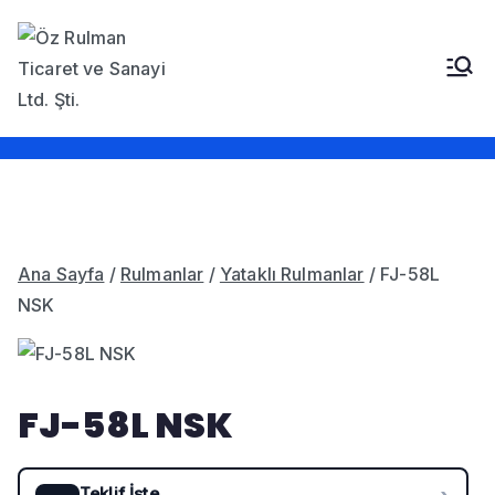
İçeriğe
geç
Öz Rulman Ticaret ve
Güç Aktarım Ürünleri,
Rulmanlar, Kayışlar,
Sanayi LTD. STI.
Sızdırmazlık Elemanları,
Bantlar
Ana Sayfa
/
Rulmanlar
/
Yataklı Rulmanlar
/ FJ-58L
NSK
FJ-58L NSK
Teklif İste