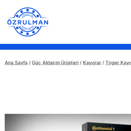
İçeriğe
geç
Öz Rulman Ticaret ve Sanay
Güç Aktarım Ürünleri, Rulmanlar,
Ana Sayfa
/
Güç Aktarım Ürünleri
/
Kayışlar
/
Triger Kayı