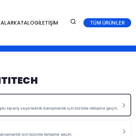
ALAR
KATALOG
İLETİŞİM
TÜM ÜRÜNLER
NTITECH
›
sipariş veya teknik danışmanlık için bizimle iletişime geçin.
›
anışmanlık için bizimle iletişime geçin.