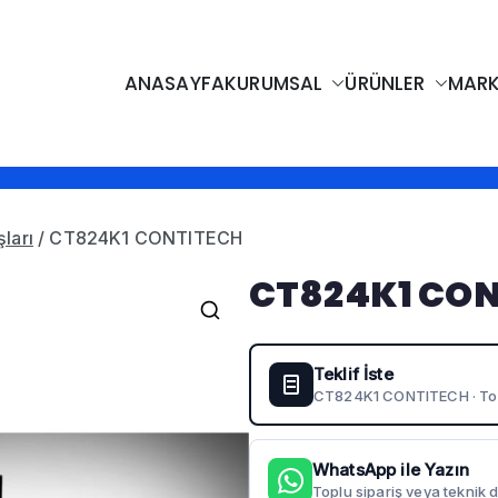
ANASAYFA
KURUMSAL
ÜRÜNLER
MARK
i LTD. STI.
 Kayışlar, Sızdırmazlık Elemanları, Bantlar
şları
/ CT824K1 CONTITECH
CT824K1 CO
🔍
Teklif İste
CT824K1 CONTITECH · Toplu 
WhatsApp ile Yazın
Toplu sipariş veya teknik d