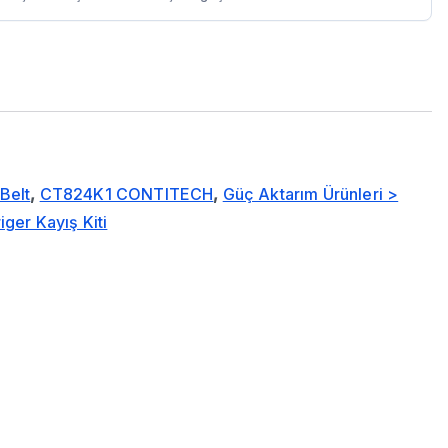
Belt
,
CT824K1 CONTITECH
,
Güç Aktarım Ürünleri >
iger Kayış Kiti