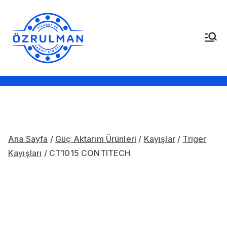
İçeriğe
geç
Öz Rulman Ticaret ve
Güç Aktarım Ürünleri,
Rulmanlar, Kayışlar,
Sanayi LTD. STI.
Sızdırmazlık Elemanları,
Bantlar
Ana Sayfa
/
Güç Aktarım Ürünleri
/
Kayışlar
/
Triger
Kayışları
/ CT1015 CONTITECH