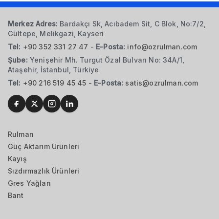
Merkez Adres:
Bardakçı Sk, Acıbadem Sit, C Blok, No:7/2,
Gültepe, Melikgazi, Kayseri
Tel:
+90 352 331 27 47
-
E-Posta:
info@ozrulman.com
Şube:
Yenişehir Mh. Turgut Özal Bulvarı No: 34A/1,
Ataşehir, İstanbul, Türkiye
Tel:
+90 216 519 45 45
-
E-Posta:
satis@ozrulman.com
Rulman
Güç Aktarım Ürünleri
Kayış
Sızdırmazlık Ürünleri
Gres Yağları
Bant