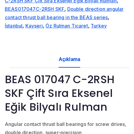
C-2RSH SKF Çift Sıra Eksenel Eğik Bilyalı Rulman
,
BEAS017047C-2RSH SKF
,
Double direction angular
contact thrust ball bearing in the BEAS series
,
İstanbul
,
Kayseri
,
Öz Rulman Ticaret
,
Turkey
Açıklama
BEAS 017047 C-2RSH
SKF Çift Sıra Eksenel
Eğik Bilyalı Rulman
Angular contact thrust ball bearings for screw drives,
double direction, super-precision