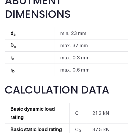
ABUTMENT
DIMENSIONS
d
min. 23 mm
a
D
max. 37 mm
a
r
max. 0.3 mm
a
r
max. 0.6 mm
b
CALCULATION DATA
Basic dynamic load
C
21.2 kN
rating
Basic static load rating
C
37.5 kN
0