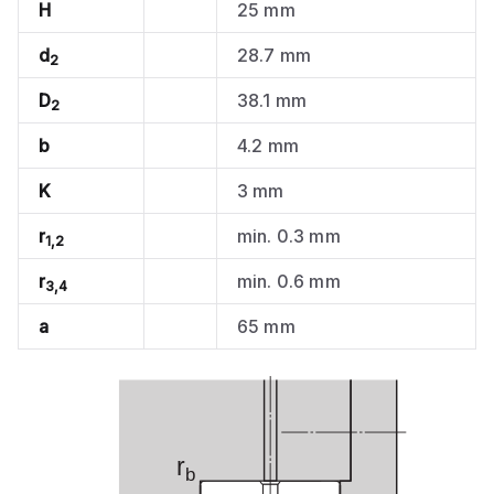
H
25 mm
d
28.7 mm
2
D
38.1 mm
2
b
4.2 mm
K
3 mm
r
min. 0.3 mm
1,2
r
min. 0.6 mm
3,4
a
65 mm