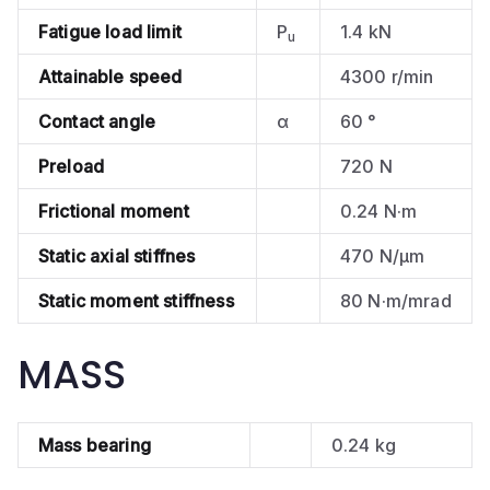
Fatigue load limit
P
1.4 kN
u
Attainable speed
4300 r/min
Contact angle
α
60 °
Preload
720 N
Frictional moment
0.24 N·m
Static axial stiffnes
470 N/µm
Static moment stiffness
80 N·m/mrad
MASS
Mass bearing
0.24 kg