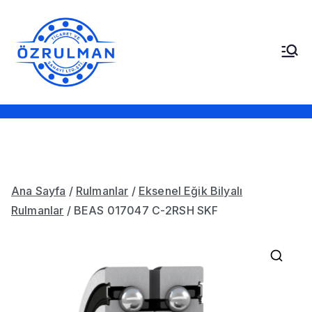
İçeriğe
geç
Öz Rulman Ticaret ve
Güç Aktarım Ürünleri,
Rulmanlar, Kayışlar,
Sanayi LTD. STI.
Sızdırmazlık Elemanları,
Bantlar
Ana Sayfa
/
Rulmanlar
/
Eksenel Eğik Bilyalı
Rulmanlar
/ BEAS 017047 C-2RSH SKF
🔍