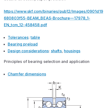
https://www.skf.com/binaries/pub12/Images/0901d19
680803f55-BEAM_BEAS-Brochure—17978_1-
EN_tcm_12-458458.pdf
Tolerances
:
table
Bearing preload
Design considerations
:
shafts
,
housings
Principles of bearing selection and application
Chamfer dimensions