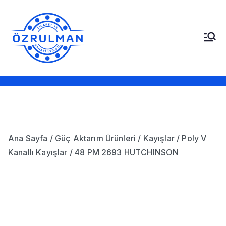
İçeriğe
geç
Öz Rulman Ticaret ve
Güç Aktarım Ürünleri,
Rulmanlar, Kayışlar,
Sanayi LTD. STI.
Sızdırmazlık Elemanları,
Bantlar
Ana Sayfa
/
Güç Aktarım Ürünleri
/
Kayışlar
/
Poly V
Kanallı Kayışlar
/ 48 PM 2693 HUTCHINSON