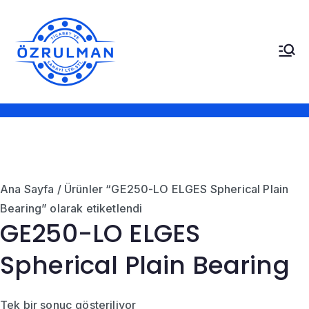
İçeriğe
geç
Öz Rulman Ticaret ve
Güç Aktarım Ürünleri,
Rulmanlar, Kayışlar,
Sanayi LTD. STI.
Sızdırmazlık Elemanları,
Bantlar
Ana Sayfa
/ Ürünler “GE250-LO ELGES Spherical Plain
Bearing” olarak etiketlendi
GE250-LO ELGES
Spherical Plain Bearing
Tek bir sonuç gösteriliyor