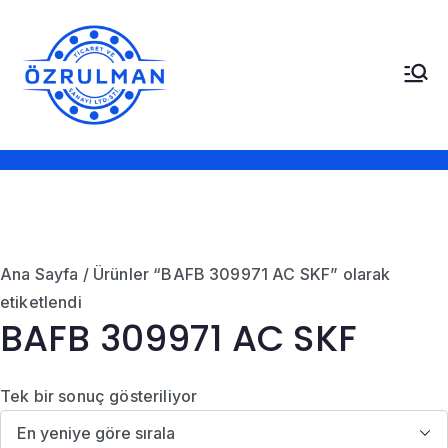
İçeriğe
geç
Öz Rulman Ticaret ve
Güç Aktarım Ürünleri,
Rulmanlar, Kayışlar,
Sanayi LTD. STI.
Sızdırmazlık Elemanları,
Bantlar
Ana Sayfa
/ Ürünler “BAFB 309971 AC SKF” olarak
etiketlendi
BAFB 309971 AC SKF
Tek bir sonuç gösteriliyor