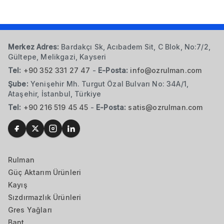
Merkez Adres:
Bardakçı Sk, Acıbadem Sit, C Blok, No:7/2,
Gültepe, Melikgazi, Kayseri
Tel:
+90 352 331 27 47
-
E-Posta:
info@ozrulman.com
Şube:
Yenişehir Mh. Turgut Özal Bulvarı No: 34A/1,
Ataşehir, İstanbul, Türkiye
Tel:
+90 216 519 45 45
-
E-Posta:
satis@ozrulman.com
Rulman
Güç Aktarım Ürünleri
Kayış
Sızdırmazlık Ürünleri
Gres Yağları
Bant